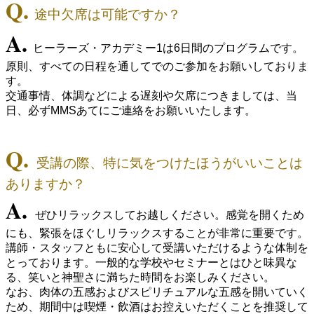
Q.
途中欠席は可能ですか？
A.
ヒーラーズ・アカデミー1は6日間のプログラムです。
原則、すべての日程を通してでのご参加をお願いしておりま
す。
交通事情、体調などによる遅刻や欠席につきましては、当
日、必ずMMSあてにご連絡をお願いいたします。
Q.
受講の際、特に気をつけたほうがいいことは
ありますか？
A.
ぜひリラックスしてお越しください。感覚を開くため
にも、緊張をほぐしリラックスすることが非常に重要です。
講師・スタッフともに安心して受講いただけるような体制を
とっております。一般的な学校やセミナーとはひと味異な
る、笑いと神聖さに満ちた時間をお楽しみください。
なお、肉体の五感およびスピリチュアルな五感を開いていく
ため、期間中は喫煙・飲酒はお控えいただくことを推奨して