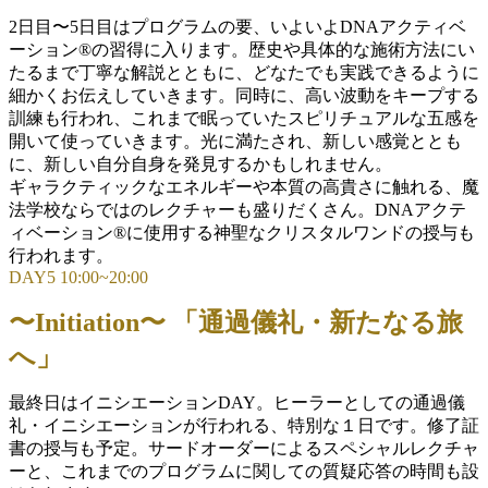
2日目〜5日目はプログラムの要、いよいよDNAアクティベ
ーション®の習得に入ります。歴史や具体的な施術方法にい
たるまで丁寧な解説とともに、どなたでも実践できるように
細かくお伝えしていきます。同時に、高い波動をキープする
訓練も行われ、これまで眠っていたスピリチュアルな五感を
開いて使っていきます。光に満たされ、新しい感覚ととも
に、新しい自分自身を発見するかもしれません。
ギャラクティックなエネルギーや本質の高貴さに触れる、魔
法学校ならではのレクチャーも盛りだくさん。DNAアクテ
ィベーション®に使用する神聖なクリスタルワンドの授与も
行われます。
DAY5 10:00~20:00
〜Initiation〜 「通過儀礼・新たなる旅
へ」
最終日はイニシエーションDAY。ヒーラーとしての通過儀
礼・イニシエーションが行われる、特別な１日です。修了証
書の授与も予定。サードオーダーによるスペシャルレクチャ
ーと、これまでのプログラムに関しての質疑応答の時間も設