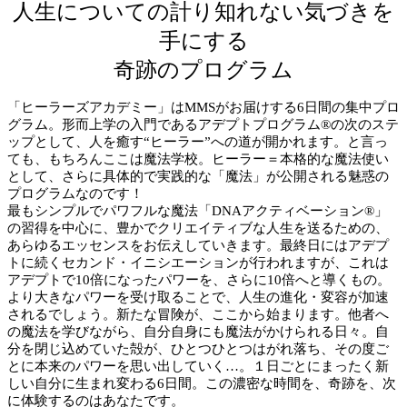
人生についての計り知れない気づきを
手にする
奇跡のプログラム
「ヒーラーズアカデミー」はMMSがお届けする6日間の集中プロ
グラム。形而上学の入門であるアデプトプログラム®の次のステ
ップとして、人を癒す“ヒーラー”への道が開かれます。と言っ
ても、もちろんここは魔法学校。ヒーラー＝本格的な魔法使い
として、さらに具体的で実践的な「魔法」が公開される魅惑の
プログラムなのです！
最もシンプルでパワフルな魔法「DNAアクティベーション®」
の習得を中心に、豊かでクリエイティブな人生を送るための、
あらゆるエッセンスをお伝えしていきます。最終日にはアデプ
トに続くセカンド・イニシエーションが行われますが、これは
アデプトで10倍になったパワーを、さらに10倍へと導くもの。
より大きなパワーを受け取ることで、人生の進化・変容が加速
されるでしょう。新たな冒険が、ここから始まります。他者へ
の魔法を学びながら、自分自身にも魔法がかけられる日々。自
分を閉じ込めていた殻が、ひとつひとつはがれ落ち、その度ご
とに本来のパワーを思い出していく…。１日ごとにまったく新
しい自分に生まれ変わる6日間。この濃密な時間を、奇跡を、次
に体験するのはあなたです。