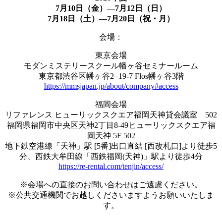
7月10日（金）―7月12日（日）
7月18日（土）―7月20日（祝・月）
会場：
東京会場
モダンミステリースクール幡ヶ谷セミナールーム
東京都渋谷区幡ヶ谷2−19-7 Flos幡ヶ谷3階
https://mmsjapan.jp/about/company#access
福岡会場
リファレンス ヒューリックスクエア福岡天神貸会議室 502
福岡県福岡市中央区天神2丁目8-49ヒューリックスクエア福
岡天神 5F 502
地下鉄空港線「天神」駅 [5番]出口直結 [西改札口]より徒歩5
分、西鉄大牟田線「西鉄福岡(天神)」駅より徒歩4分
https://re-rental.com/tenjin/access/
※会場への直接のお問い合わせはご遠慮ください。
※公共交通機関でお越しくださいますようお願いいたしま
す。