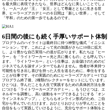
を最大限に表現できたなら、世界はどんなに美しいことでしょ
う。一人一人が「王」「女王」として尊厳とともに生きる世
界。ヒーラーズアカデミーの６日間は「新しい世界」、そして
「平和」のための第一歩でもあるのです。
6日間の後にも続く手厚いサポート体制
プログラムのハイライトは最終日に待つ神聖な儀式「イニシエ
ーション」です。これによって光の加護がさらに10倍に拡大
し、より豊かな自己実現への道が広がります。私たちは「ヒー
ラー」を「ライトワーカー＝光と共に働くもの」とも呼んでい
ます。「ライトワーカー」という仕事は、お金儲けのためのビ
ジネスでも人を諭すメンターでもありません。他者が本来持つ
可能性を引き出し喜びを持った人生を送るために、奉仕をする
ことが仕事です。その実践のためにヒーラーズアカデミー1では
プログラム終了後、2種類のレクチャーをセットにしています。
ひとつは、学んだことを人生で実践するための具体的方法を身
につける「ライトワーカーズアカデミー」。もうひとつは、エ
ネルギーを調整し、高い波動をキープできるようにする「オン
ラインスキルアップ」。どちらもオンライン形式のため、ご自
宅から学んでいただけます。おひとりおひとりが学んだことを
自信をもって実践していけるように、充分なサポート体制をと