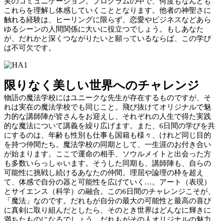
実のコミュニケーション。プログラムの中で、何度もなんども
これらを理解し体感していくこととなります。他者の神聖さに
触れる経験は、ヒーリングに限らず、恋愛やビジネスなどあら
ゆるシーンの人間関係に大いに役立つでしょう。もしあなた
が、だれかと深くつながりたいと願っているならば、この学び
は不可欠です。
限りなく美しい世界へのチャレンジ
物語の魔法学校にはユニークな先生が存在するものですが、そ
れは実在の魔法学校でも同じこと。飛び抜けてオリジナルで魅
力的な講師陣が皆さんをお迎えし、それぞれの人生で得た実践
的な魔法について講義を繰り広げます。また、6日間の学びを共
にするのは、年齢も性別も仕事も国籍も様々、けれど同じ目的
を持つ仲間たち。魔法学校の同期として、一生涯のお付き合い
が始まります。ここで運命の相手、ソウルメイトと出会った方
も多数いらっしゃいます。そうした同期も、講師陣も、自らの
可能性に挑戦し続けるあなたの仲間。理屈や論理の枠を超え
て、体感で自分の器と可能性を広げていく…。アート（表現）
とサイエンス（科学）の融合。この6日間のチャレンジこそが、
「魔法」なのです。だれもが自分の最大の可能性と最高の喜び
に真剣に取り組んだとしたら、そのとき世界はどんなに輝きに
満ちたものになるでしょう。だれもがその人オリジナルの魅力