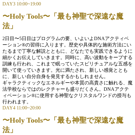
DAY3 10:00~19:00
〜Holy Tools〜「最も神聖で深遠な魔
法」
2日目〜5日目はプログラムの要、いよいよDNAアクティベ
ーション®の習得に入ります。歴史や具体的な施術方法にい
たるまで丁寧な解説とともに、どなたでも実践できるように
細かくお伝えしていきます。同時に、高い波動をキープする
訓練も行われ、これまで眠っていたスピリチュアルな五感を
開いて使っていきます。光に満たされ、新しい感覚ととも
に、新しい自分自身を発見するかもしれません。
ギャラクティックなエネルギーや本質の高貴さに触れる、魔
法学校ならではのレクチャーも盛りだくさん。DNAアクテ
ィベーション®に使用する神聖なクリスタルワンドの授与も
行われます。
DAY4 11:00~20:00
〜Holy Tools〜「最も神聖で深遠な魔
法」