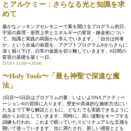
とアルケミー：さらなる光と知識を求
めて
厳かなノッキングセレモニーで幕を開けるプログラム初日。
宇宙の真理・形而上学とエネルギーの変容・錬金術につい
て、知識と実践の両面から学んでいきます。「自分は何者
か」という永遠の命題を、アデプトプログラム®からさらに
深く掘り下げ、日常の仮面を切り離していきます。6日間の
変容の基礎を築く一日。
DAY1 11:00〜20:00
〜Holy Tools〜「最も神聖で深遠な魔
法」
2日目〜5日目はプログラムの要、いよいよDNAアクティベ
ーション®の習得に入ります。歴史や具体的な施術方法にい
たるまで丁寧な解説とともに、どなたでも実践できるように
細かくお伝えしていきます。同時に、高い波動をキープする
訓練も行われ、これまで眠っていたスピリチュアルな五感を
開いて使っていきます。光に満たされ、新しい感覚ととも