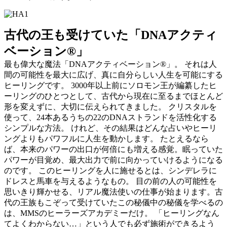
古代の王も受けていた「DNAアクティ
ベーション®」
最も偉大な魔法「DNAアクティベーション®」。 それは人
間の可能性を最大に広げ、真に自分らしい人生を可能にする
ヒーリングです。 3000年以上前にソロモン王が編纂したヒ
ーリングのひとつとして、古代から現在に至るまでほとんど
形を変えずに、大切に伝えられてきました。 クリスタルを
使って、24本あるうちの22のDNAストランドを活性化する
シンプルな方法。 けれど、その結果はどんな占いやヒーリ
ングよりもパワフルに人生を動かします。 たとえるなら
ば、本来のパワーの出口が何倍にも増える感覚。眠っていた
パワーが目覚め、最大出力で前に向かっていけるようになる
のです。 このヒーリングを人に施せるとは、シンデレラに
ドレスと馬車を与えるようなもの。 目の前の人の可能性を
思いきり輝かせる、リアル魔法使いの仕事が始まります。古
代の王族もこぞって受けていたこの秘儀中の秘儀を学べるの
は、MMSのヒーラーズアカデミーだけ。 「ヒーリングなん
てよくわからない…」という人でも必ず施術ができるよう