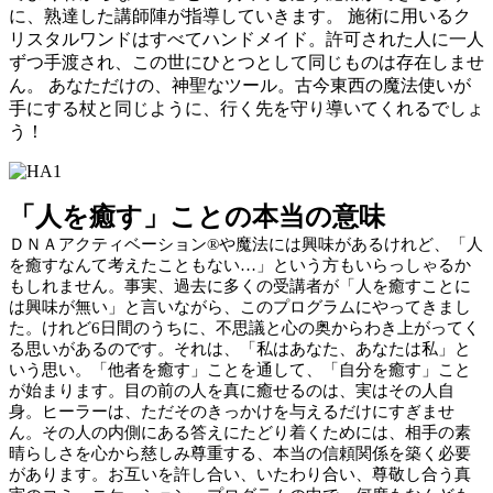
に、熟達した講師陣が指導していきます。 施術に用いるク
リスタルワンドはすべてハンドメイド。許可された人に一人
ずつ手渡され、この世にひとつとして同じものは存在しませ
ん。 あなただけの、神聖なツール。古今東西の魔法使いが
手にする杖と同じように、行く先を守り導いてくれるでしょ
う！
「人を癒す」ことの本当の意味
ＤＮＡアクティベーション®や魔法には興味があるけれど、「人
を癒すなんて考えたこともない…」という方もいらっしゃるか
もしれません。事実、過去に多くの受講者が「人を癒すことに
は興味が無い」と言いながら、このプログラムにやってきまし
た。けれど6日間のうちに、不思議と心の奥からわき上がってく
る思いがあるのです。それは、「私はあなた、あなたは私」と
いう思い。「他者を癒す」ことを通して、「自分を癒す」こと
が始まります。目の前の人を真に癒せるのは、実はその人自
身。ヒーラーは、ただそのきっかけを与えるだけにすぎませ
ん。その人の内側にある答えにたどり着くためには、相手の素
晴らしさを心から慈しみ尊重する、本当の信頼関係を築く必要
があります。お互いを許し合い、いたわり合い、尊敬し合う真