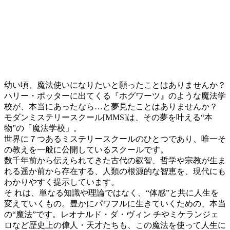
幼い頃、魔法使いになりたいと願ったことはありませんか？
ハリー・ポッターに出てくる『ホグワーツ』のような魔法学
校が、本当にあったなら…と夢見たことはありませんか？
モダンミステリースクール[MMS]は、その夢を叶える“本
物”の「魔法学校」。
世界に７つあるミステリースクールのひとつであり、唯一そ
の教えを一般に公開しているスクールです。
数千年前から伝えられてきた古代の叡智、哲学や宗教が生ま
れる遥か前から存在する、人類の根源的な智恵を、現代にも
わかりやすく提示しています。
そ れは、単なる知識や理論ではなく、“体感”と共に人生を
変えていくもの。豊かにパワフルに生きていくための、本当
の“魔法”です。レオナルド・ダ・ヴィン チやミケランジェ
ロなど歴史上の偉人・天才たちも、この魔法を使って人生に