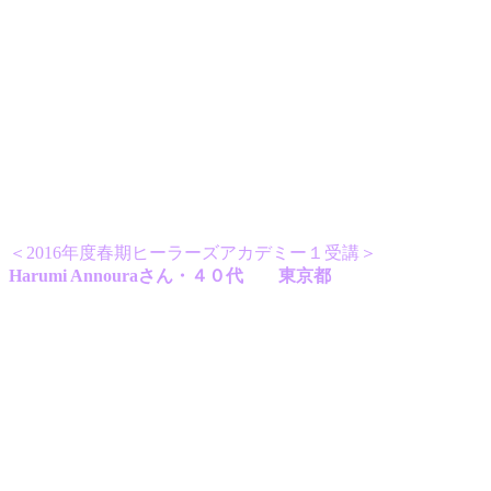
DNAアクティベーション
これからはシャンバラのDNAを持った日本人として、
世界中の人たちに光を届けて行きたいです。
今まで私を導いてくれた神々や光の存在たち、
大切な家族や仲間、そして誰より自分自身に感謝です！
そしてこれからも共に成長して行きたいです。
かけがえのない今を精一杯生きること、それが最高に楽しいです。
＜2016年度春期ヒーラーズアカデミー１受講＞
Harumi Annoura
さん・４０代 東京都
ヒーラーアカデミーへの参加はとても迷いました。
不安と、でも気になる!という感情の繰り返し…。
それでも申し込みをして、いよいよあと2日！というところで急な高熱
に。
ヒーラーズアカデミー１の期間中、熱が38度ありました。
それでも毎日楽しく盛り沢山の内容と講師の方々のユーモア一杯のトーク
に支えられ駆け抜けました。
いま思うとよく休まず参加出来たなと不思議です。
DNAアクティベーションも、｢私に出来るようになるのかな?｣と
正直不安でしたが、STEP BY STEPでマスターしていきますし