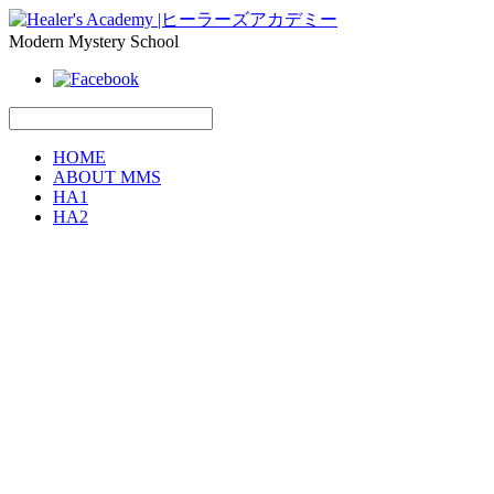
Modern Mystery School
HOME
ABOUT MMS
HA1
HA2