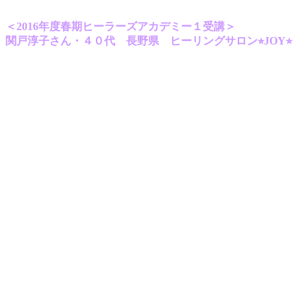
＜2016年度春期ヒーラーズアカデミー１受講＞
関戸淳子さん・４０代 長野県 ヒーリングサロン⭐︎JOY⭐︎
アデプトプログラムを受け、自分の使命を薄っすらと感じ、
ハートが喜んでいる感覚を体験しました。
これは受けたから終わりではなく、ここからが始まりという感覚でした。
その後、ヒーラーズアカデミーという道があることを知りましたが、
お値段も結構でしたので、直ぐに行くつもりではなかったのですが、
DNAアクティベーションを無料で受けられるのに惹かれて説明会に参加し
ました。
講師の方々がとてもパワフルで、しっかりと現実を生きている感じでした
ので、
モダンミステリースクールに対して好印象を持ちました。
DNAアクティベーションを受けてみると、
目をつぶっていても、目の前が明るくなるのを感じ、
ふわふわと心地の良い体験でした。
数日後、ヒーラーズアカデミーに申し込む事を考え始めるようになりまし
た。