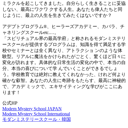
ミラクルを起こしてきました。自分らしく生きることに妥協
しない、最高にワクワ クする人生。あなたも偉人たちと同
じように、最上の人生を生きてみたくはないですか？
アデプトプログラム®、ヒーラーズアカデミー、カバラ、チ
ャネリングスクールetc.…。
「スピリチュアル界の最高学府」と称されるモダンミステリ
ースクールが提供するプログラムは、知識を得て満足する学
校やセミナーとは全く異なり、アトラクショ ンのような体
験型。リアルに魔法をかけられたがごとく、驚くほど日々に
変化が訪れます。具体的な日常生活の変化の中で、本当の自
分、本当の喜びについて学 んでいくことができるでしょ
う。学校教育では絶対に教えてくれなかった、けれど何より
確かな叡智。あなたの人生に奇跡をもたらす、最高に神秘的
で、アカデ ミックで、エキサイティングな学びがここにあ
ります！
公式HP
Modern Mystery School JAPAN
Modern Mystery School International
モダンミステリースクール・韓国