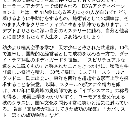
ヒーラーズアカデミーで伝授される「DNAアクティベーシ
ョン®」とは、元々内側にある答えにその人が自分でたどり
着けるように手助けをするもの。施術者としての訓練は、そ
のまま人生をクリエイティブに生きる訓練でもあります。ア
デプトよりさらに深い自分のミステリーに触れ、自分と他者
とに喜びをもたらす人生を、さあ始めましょう！
幼少より極真空手を学び、天才少年と称された武道家。10代
で渡米し、国際的な経営者として成功を収める一方で、ダラ
イ・ラマ14世のボディガードを担当。 「スピリチュアルな
道を人に説くもの」と称されたことをきっかけに、密教を学
び厳しい修行を積む。 30代で帰国、ミステリースクールと
グッドニー氏に出会い、東洋も西洋も超越する形而上学を探
求することを決意。 以降、スクールの拡大に全精力を傾
け、2017年に最高峰の魔術師である「イプシスマス」の称号
を得る。 形而上学をわかりやすく、ユーモアを交え伝える
彼のクラスは、国や文化を問わず常に笑いと活気に満ちてい
る。 著書『支配者が独占してきた成功の秘笈』『カバリス
ト ぼくの成功物語』など。
受講者の声