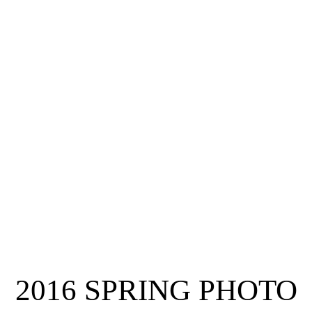
そして自分自身も
初めて施術をした時はエネルギーが強くふらついていましたが、
7人目位からだいぶ慣れて、
DNAアクティベーションをするだけで、自分も元気になるようになったの
です！！
そして夫は、年に1度の昇格試験で筆記は全く出来なかったようですが
なぜか受かり 年収も大幅にアップしました。
はじめは、受講費も高いと思っていましたが
クライアントさんや、一生家族も受けられるDNAアクティベーションを身
につけられた事は、今では何よりも宝であり
価値のある自己投資だと思っています。
ただDNAアクティベーションというツールに依存するのではなく、
そのエネルギーをどう活かしていくかを考え、今後も行動をしていきま
す。
このご縁に感謝いたします。
本当にありがとうございます。
2016 SPRING PHOTO